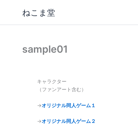
内
ねこま堂
容
を
ス
キ
ッ
sample01
プ
キャラクター
（ファンアート含む）
→
オリジナル同人ゲーム１
→
オリジナル同人ゲーム２